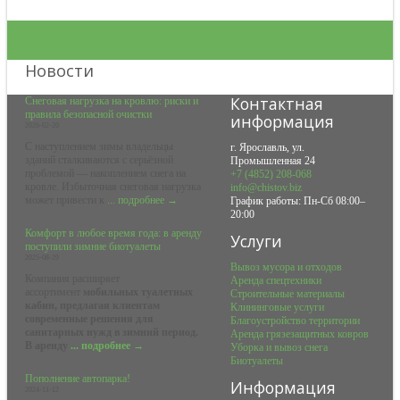
Новости
Контактная
Снеговая нагрузка на кровлю: риски и
правила безопасной очистки
информация
2026-02-20
С наступлением зимы владельцы
г. Ярославль, ул.
зданий сталкиваются с серьёзной
Промышленная 24
проблемой — накоплением снега на
+7 (4852) 208-068
кровле. Избыточная снеговая нагрузка
info@chistov.biz
может привести к
... подробнее →
График работы: Пн-Сб 08:00–
20:00
Комфорт в любое время года: в аренду
Услуги
поступили зимние биотуалеты
2025-08-29
Вывоз мусора и отходов
Компания расширяет
Аренда спецтехники
ассортимент
мобильных туалетных
Строительные материалы
кабин, предлагая клиентам
Клининговые услуги
современные решения для
Благоустройство территории
санитарных нужд в зимний период.
Аренда грязезащитных ковров
В аренду
... подробнее →
Уборка и вывоз снега
Биотуалеты
Пополнение автопарка!
Информация
2024-11-12