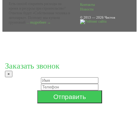
Есть способ сократить расходы на
Контакты
время и ресурсы при строительстве?
Новости
Ответом будет «Собственная техника в
автопарке». Поэтому мы купили
© 2013 — 2026 Чистов
грунтовый
... подробнее →
Заказать звонок
×
Отправить