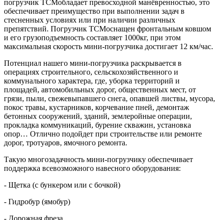
погрузчик TCMобладает превосходной манёвренностью, это
обеспечивает преимущество при выполнении задач в
стесненных условиях или при наличии различных
препятствий. Погрузчик TCMоснащен фронтальным ковшом
и его грузоподъемность составляет 1000кг, при этом
максимальная скорость мини-погрузчика достигает 12 км/час.
Потенциал нашего мини-погрузчика раскрывается в
операциях строительного, сельскохозяйственного и
коммунального характера, где, уборка территорий и
площадей, автомобильных дорог, общественных мест, от
грязи, пыли, свежевыпавшего снега, опавшей листвы, мусора,
покос травы, кустарников, корчевание пней, демонтаж
бетонных сооружений, зданий, землеройные операции,
прокладка коммуникаций, бурение скважин, установка
опор… Отлично подойдет при строительстве или ремонте
дорог, тротуаров, ямочного ремонта.
Такую многозадачность мини-погрузчику обеспечивает
поддержка всевозможного навесного оборудования:
- Щетка (с бункером или с бочкой)
- Гидробур (ямобур)
- Дорожная фреза