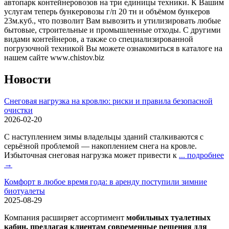
автопарк контейнеровозов на три единицы техники. К Вашим
услугам теперь бункеровозы г/п 20 тн и объёмом бункеров
23м.куб., что позволит Вам вывозить и утилизировать любые
бытовые, строительные и промышленные отходы. С другими
видами контейнеров, а также со специализированной
погрузочной техникой Вы можете ознакомиться в каталоге на
нашем сайте www.chistov.biz
Новости
Снеговая нагрузка на кровлю: риски и правила безопасной
очистки
2026-02-20
С наступлением зимы владельцы зданий сталкиваются с
серьёзной проблемой — накоплением снега на кровле.
Избыточная снеговая нагрузка может привести к
... подробнее
→
Комфорт в любое время года: в аренду поступили зимние
биотуалеты
2025-08-29
Компания расширяет ассортимент
мобильных туалетных
кабин, предлагая клиентам современные решения для