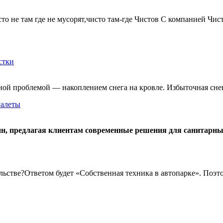
то не там где не мусорят,чисто там-где Чистов С компанией Чист
стки
ной проблемой — накоплением снега на кровле. Избыточная сне
уалеты
, предлагая клиентам современные решения для санитарных
тельстве?Ответом будет «Собственная техника в автопарке». По