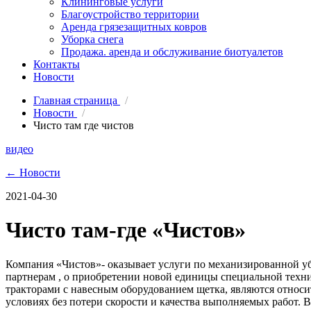
Клининговые услуги
Благоустройство территории
Аренда грязезащитных ковров
Уборка снега
Продажа. аренда и обслуживание биотуалетов
Контакты
Новости
Главная страница
/
Новости
/
Чисто там где чистов
видео
← Новости
2021-04-30
Чисто там-где «Чистов»
Компания «Чистов»- оказывает услуги по механизированной у
партнерам , о приобретении новой единицы специальной техн
тракторами с навесным оборудованием щетка, являются относи
условиях без потери скорости и качества выполняемых работ.